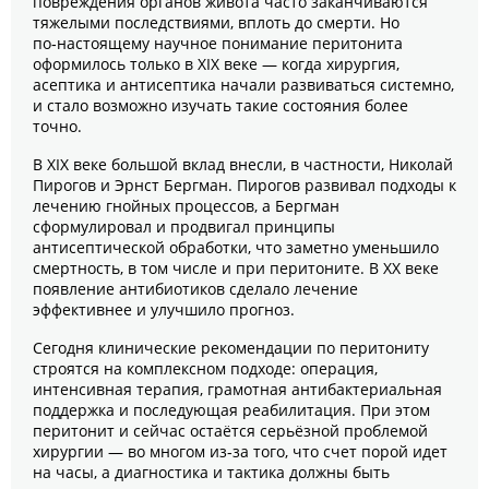
повреждения органов живота часто заканчиваются
тяжелыми последствиями, вплоть до смерти. Но
по‑настоящему научное понимание перитонита
оформилось только в XIX веке — когда хирургия,
асептика и антисептика начали развиваться системно,
и стало возможно изучать такие состояния более
точно.
В XIX веке большой вклад внесли, в частности, Николай
Пирогов и Эрнст Бергман. Пирогов развивал подходы к
лечению гнойных процессов, а Бергман
сформулировал и продвигал принципы
антисептической обработки, что заметно уменьшило
смертность, в том числе и при перитоните. В XX веке
появление антибиотиков сделало лечение
эффективнее и улучшило прогноз.
Сегодня клинические рекомендации по перитониту
строятся на комплексном подходе: операция,
интенсивная терапия, грамотная антибактериальная
поддержка и последующая реабилитация. При этом
перитонит и сейчас остаётся серьёзной проблемой
хирургии — во многом из‑за того, что счет порой идет
на часы, а диагностика и тактика должны быть