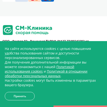
ООО «Доктор 03» Лицензия №Л041-01137-77/00342303 от
07.12.2020
На сайте используются cookies с целью повышения
Политика «СМ-Клиника» в отношении обработки персональных
удобства пользования сайтом и доступности
данных
персонализированных сервисов.
Администрация клиники принимает все меры по своевременному
Для получения дополнительной информации вы
обновлению размещенного на сайте прайс-листа, однако во
можете ознакомиться с нашей
Политикой
избежание возможных недоразумений, советуем уточнять
использования cookies
и
Политикой в отношении
стоимость услуг в регистратуре или в контакт-центре по телефону
обработки персональных данных
.
+7 (495) 777-48-03
. Размещенный прайс не является офертой.
Настройки cookies могут быть изменены в параметрах
Медицинские услуги оказываются на основании договора.
вашего браузера.
ИМЕЮТСЯ ПРОТИВОПОКАЗАНИЯ. НЕОБХОДИМО
Принять
ПРОКОНСУЛЬТИРОВАТЬСЯ СО СПЕЦИАЛИСТОМ