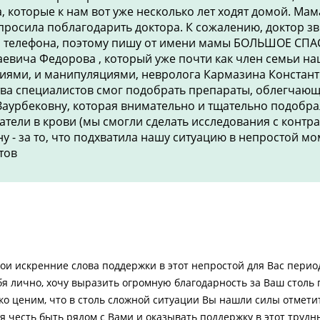
, которые к нам вот уже несколько лет ходят домой. Мама
и просила поблагодарить доктора. К сожалению, доктор з
а телефона, поэтому пишу от имени мамы БОЛЬШОЕ СПА
евича Федорова , который уже почти как член семьи на
циями, и манипуляциями, невролога Кармазина Констан
тва специалистов смог подобрать препараты, облегчаю
Заурбековну, которая внимательно и тщательно подобра
ели в крови (мы смогли сделать исследования с контрас
у - за то, что подхватила нашу ситуацию в непростой мо
тов
ои искренние слова поддержки в этот непростой для Вас перио
ебя лично, хочу выразить огромную благодарность за Ваш столь
ко ценим, что в столь сложной ситуации Вы нашли силы отмети
я честь быть рядом с Вами и оказывать поддержку в этот трудн