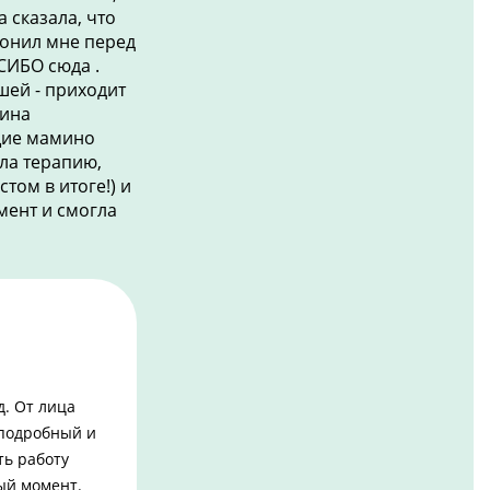
 сказала, что
вонил мне перед
СИБО сюда .
шей - приходит
тина
щие мамино
ла терапию,
том в итоге!) и
мент и смогла
д. От лица
 подробный и
ть работу
ый момент.