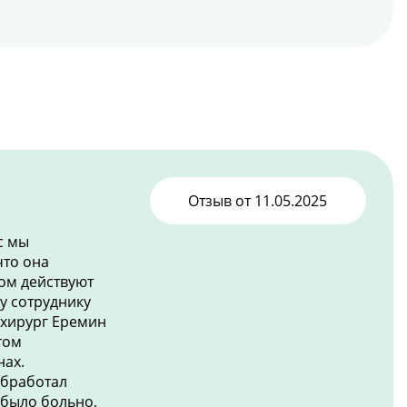
Отзыв от
11.05.2025
с мы
что она
ом действуют
у сотруднику
 хирург Еремин
том
нах.
обработал
 было больно,