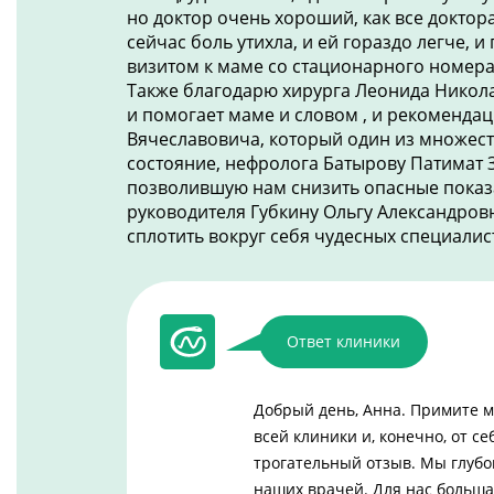
но доктор очень хороший, как все доктора
сейчас боль утихла, и ей гораздо легче, 
визитом к маме со стационарного номер
Также благодарю хирурга Леонида Никола
и помогает маме и словом , и рекоменда
Вячеславовича, который один из множес
состояние, нефролога Батырову Патимат 
позволившую нам снизить опасные показат
руководителя Губкину Ольгу Александровн
сплотить вокруг себя чудесных специалис
Ответ клиники
Добрый день, Анна. Примите м
всей клиники и, конечно, от с
трогательный отзыв. Мы глубо
наших врачей. Для нас больша