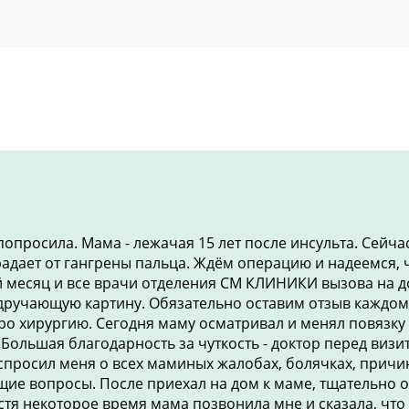
опросила. Мама - лежачая 15 лет после инсульта. Сейча
адает от гангрены пальца. Ждём операцию и надеемся, 
й месяц и все врачи отделения СМ КЛИНИКИ вызова на д
дручающую картину. Обязательно оставим отзыв каждом
ро хирургию. Сегодня маму осматривал и менял повязку
Большая благодарность за чуткость - доктор перед визи
просил меня о всех маминых жалобах, болячках, причи
ие вопросы. После приехал на дом к маме, тщательно 
устя некоторое время мама позвонила мне и сказала, что