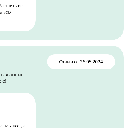
блегчить ее
и «СМ-
Отзыв от
26.05.2024
 вызванные
рю!
а. Мы всегда